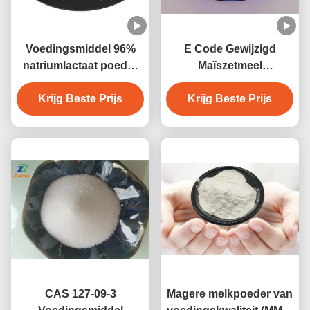
Voedingsmiddel 96%
E Code Gewijzigd
natriumlactaat poeder
Maïszetmeel
conserveermiddel
E1412/E1414/E1422/E1442
Krijg Beste Prijs
natrium-2-
Krijg Beste Prijs
hydroxypropanoat CAS
867-56-1
CAS 127-09-3
Magere melkpoeder van