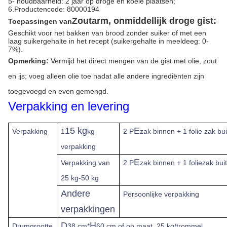
5- houdbaarheid: 2 jaar op droge en koele plaatsen;
6.Productencode: 80000194
Zoutarm, onmiddellijk droge gist:
Toepassingen van
Geschikt voor het bakken van brood zonder suiker of met een
laag suikergehalte in het recept (suikergehalte in meeldeeg: 0-
7%).
Opmerking:
Vermijd het direct mengen van de gist met olie, zout
en ijs; voeg alleen olie toe nadat alle andere ingrediënten zijn
toegevoegd en even gemengd.
Verpakking en levering
15 kg
E
Verpakking
1
kg
2 P
zak binnen + 1 folie zak bui
verpakking
E
Verpakking van
2 P
zak binnen + 1 foliezak bui
25 kg-50 kg
Andere
Persoonlijke verpakking
verpakkingen
D
H
Drumgrootte
38 cm*
60 cm of op maat, 25 kg/trommel