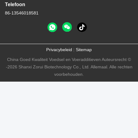
Telefoon
86-13546018581
Privacybeleid
|
Sitemap
China Goed Kwaliteit Voedsel en Voeradditieven Auteursrecht ©
-2026 Shanxi Zorui Biotechnology Co., Ltd. Allemaal. Alle rechten
voorbehouden.