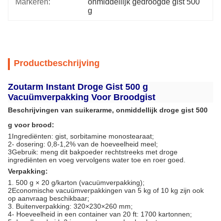
Markeren:
onmiddellijk gedroogde gist 500 
g
Productbeschrijving
Zoutarm Instant Droge Gist 500 g
Vacuümverpakking Voor Broodgist
Beschrijvingen van suikerarme, onmiddellijk droge gist 500
g voor brood:
1Ingrediënten: gist, sorbitamine monostearaat;
2- dosering: 0,8-1,2% van de hoeveelheid meel;
3Gebruik: meng dit bakpoeder rechtstreeks met droge
ingrediënten en voeg vervolgens water toe en roer goed.
Verpakking:
1. 500 g × 20 g/karton (vacuümverpakking);
2Economische vacuümverpakkingen van 5 kg of 10 kg zijn ook
op aanvraag beschikbaar;
3. Buitenverpakking: 320×230×260 mm;
4- Hoeveelheid in een container van 20 ft: 1700 kartonnen;