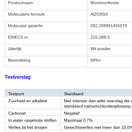
Productnaam
Montmorillonite
Moleculaire formule
Al2O9Si3
Moleculair gewicht
282.209991455078
EINECS nr.
215-288-5
Uiterlijk
Wit poeder
Beoordeling
99%+
Testverslag
Testpunt
Standaard
Zuurheid en alkaliteit
Niet intenser dan witte neerslag di
standaard natriumchlorideoplossing.
Carbonat
Negatief
In water opgeloste stoffen
Maximaal 0,7%
Verlies bij het drogen
Gewichtsverlies niet meer dan 10,0