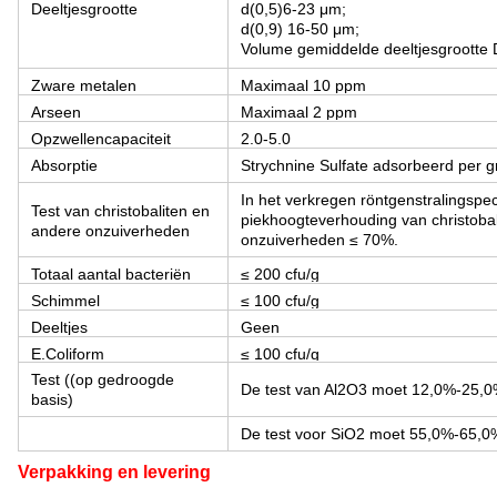
Deeltjesgrootte
d(0,5)6-23 μm;
d(0,9) 16-50 μm;
Volume gemiddelde deeltjesgrootte
Zware metalen
Maximaal 10 ppm
Arseen
Maximaal 2 ppm
Opzwellencapaciteit
2.0-5.0
Absorptie
Strychnine Sulfate adsorbeerd per g
In het verkregen röntgenstralingsp
Test van christobaliten en
piekhoogteverhouding van christoba
andere onzuiverheden
onzuiverheden ≤ 70%.
Totaal aantal bacteriën
≤ 200 cfu/g
Schimmel
≤ 100 cfu/g
Deeltjes
Geen
E.Coliform
≤ 100 cfu/g
Test ((op gedroogde
De test van Al2O3 moet 12,0%-25,0
basis)
De test voor SiO2 moet 55,0%-65,0
Verpakking en levering