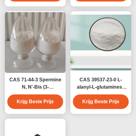
Vaste stof
CAS 71-44-3 Spermine
CAS 39537-23-0 L-
N, N'-Bis (3-
alanyl-L-glutaminese
aminopropyl) -1,4-
voor klinische voeding
Krijg Beste Prijs
diaminobutaan
en sport supplementen
Krijg Beste Prijs
Natuurlijk polyamine