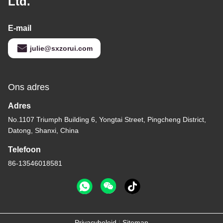
Ltd.
E-mail
julie@sxzorui.com
Ons adres
Adres
No.1107 Triumph Building 6, Yongtai Street, Pingcheng District,
Datong, Shanxi, China
Telefoon
86-13546018581
Privacybeleid
|
Sitemap