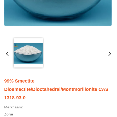
99% Smectite
Diosmectite/Dioctahedral/Montmorillonite CAS
1318-93-0
Merknaam:
Zorui