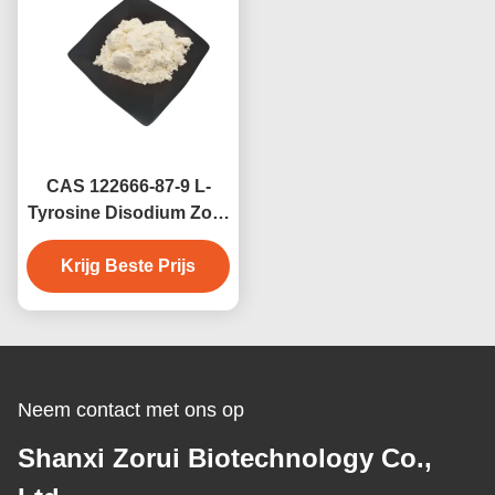
CAS 122666-87-9 L-
Tyrosine Disodium Zout
Dihydraat
Celcultuurmedia 69847-
Krijg Beste Prijs
45-6
Neem contact met ons op
Shanxi Zorui Biotechnology Co.,