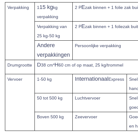
15 kg
E
Verpakking
1
kg
2 P
zak binnen + 1 folie zak bui
verpakking
E
Verpakking van
2 P
zak binnen + 1 foliezak bui
25 kg-50 kg
Andere
Persoonlijke verpakking
verpakkingen
D
H
Drumgrootte
38 cm*
60 cm of op maat, 25 kg/trommel
Internationaal
Vervoer
1-50 kg
Express
Snel
hand
50 tot 500 kg
Luchtvervoer
Snel
goe
Boven
500 kg
Zeevervoer
Goe
en h