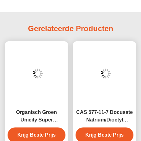
Gerelateerde Producten
Organisch Groen
CAS 577-11-7 Docusate
Unicity Super
Natrium/Dioctyl
Chlorofylpoeder CAS
Sulfosuccinaat Natrium
Krijg Beste Prijs
1406-65-1
Zoute DDS Wasachtige
Krijg Beste Prijs