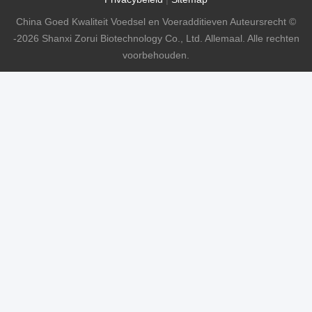
China Goed Kwaliteit Voedsel en Voeradditieven Auteursrecht ©
-2026 Shanxi Zorui Biotechnology Co., Ltd. Allemaal. Alle rechten
voorbehouden.