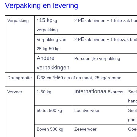
Verpakking en levering
15 kg
E
Verpakking
1
kg
2 P
zak binnen + 1 folie zak bui
verpakking
E
Verpakking van
2 P
zak binnen + 1 foliezak bui
25 kg-50 kg
Andere
Persoonlijke verpakking
verpakkingen
D
H
Drumgrootte
38 cm*
60 cm of op maat, 25 kg/trommel
Internationaal
Vervoer
1-50 kg
Express
Snel
hand
50 tot 500 kg
Luchtvervoer
Snel
goe
Boven
500 kg
Zeevervoer
Goe