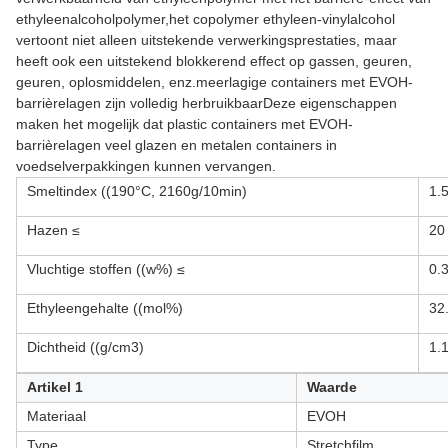
ethyleenalcoholpolymer,het copolymer ethyleen-vinylalcohol
vertoont niet alleen uitstekende verwerkingsprestaties, maar
heeft ook een uitstekend blokkerend effect op gassen, geuren,
geuren, oplosmiddelen, enz.meerlagige containers met EVOH-
barrièrelagen zijn volledig herbruikbaarDeze eigenschappen
maken het mogelijk dat plastic containers met EVOH-
barrièrelagen veel glazen en metalen containers in
voedselverpakkingen kunnen vervangen.
Smeltindex ((190°C, 2160g/10min)
1.
Hazen ≤
20
Vluchtige stoffen ((w%) ≤
0.
Ethyleengehalte ((mol%)
32
Dichtheid ((g/cm3)
1.
Artikel 1
Waarde
Materiaal
EVOH
Type
Stretchfilm