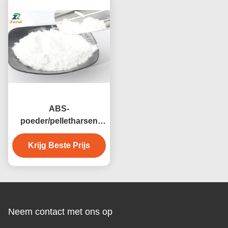
ABS-
poeder/pelletharsen
Acrylonitril Butadiene
Styreen Copolymeren
Krijg Beste Prijs
CAS 9003-56-9
Neem contact met ons op