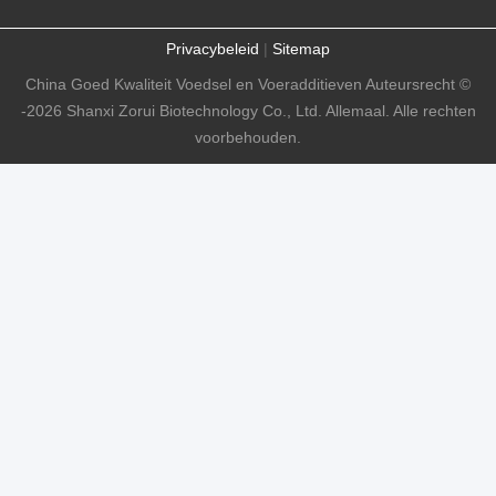
Privacybeleid
|
Sitemap
China Goed Kwaliteit Voedsel en Voeradditieven Auteursrecht ©
-2026 Shanxi Zorui Biotechnology Co., Ltd. Allemaal. Alle rechten
voorbehouden.