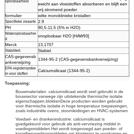
oplosbaarheid
ewicht aan vloeistoffen absorberen en blijft een
vrij stromend poeder.
formulier
witte monoklinieke kristallen
2.9
Specifieke zwaarte
PH
90,5-11,5 (5% in H2O)
Wateroplosbaarhei
onoplosbaar H2O [HAW93]
d
Merck
13,1707
Stabiel.
Stabiliteit:
CAS-gegevensb
1344-95-2 (CAS-gegevensbankverwijzing)
ankverwijzing
EPA-registersystee
Calciumsilicaat (1344-95-2)
m voor stoffen
Toepassing:
Bouwmaterialen: calciumsilicaat wordt veel gebruikt in de
bouwsector vanwege zijn uitstekende thermische isolatie
eigenschappen.blokkenDeze producten worden gebruikt
voor thermische isolatie in hoge temperatuur toepassingen,
zoals industriële ovens, stoomleidingen en HVAC-systemen.
Voedsel- en drankenindustrie: calciumsilicaat is
goedgekeurd voor gebruik als anti-vervriezing middel in
voedingsmiddelen.Het wordt toegevoegd aan poeder- of
korreltjesvoedingsmiddelen om klontering te voorkomen en