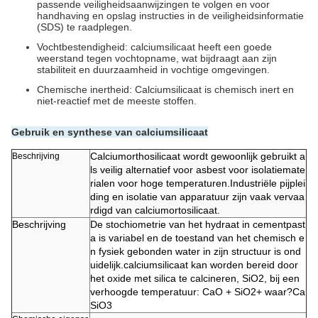
passende veiligheidsaanwijzingen te volgen en voor
handhaving en opslag instructies in de veiligheidsinformatie
(SDS) te raadplegen.
Vochtbestendigheid: calciumsilicaat heeft een goede
weerstand tegen vochtopname, wat bijdraagt aan zijn
stabiliteit en duurzaamheid in vochtige omgevingen.
Chemische inertheid: Calciumsilicaat is chemisch inert en
niet-reactief met de meeste stoffen.
Gebruik en synthese van calciumsilicaat
Calciumorthosilicaat wordt gewoonlijk gebruikt a
Beschrijving
ls veilig alternatief voor asbest voor isolatiemate
rialen voor hoge temperaturen.Industriële pijplei
ding en isolatie van apparatuur zijn vaak vervaa
rdigd van calciumortosilicaat.
Beschrijving
De stochiometrie van het hydraat in cementpast
a is variabel en de toestand van het chemisch e
n fysiek gebonden water in zijn structuur is ond
uidelijk.calciumsilicaat kan worden bereid door
het oxide met silica te calcineren, SiO2, bij een
verhoogde temperatuur: CaO + SiO2+ waar?Ca
SiO3