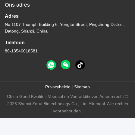
Ons adres
Adres
No.1107 Triumph Building 6, Yongtai Street, Pingcheng District,
Datong, Shanxi, China
Telefoon
86-13546018581
Privacybeleid
|
Sitemap
China Goed Kwaliteit Voedsel en Voeradditieven Auteursrecht ©
-2026 Shanxi Zorui Biotechnology Co., Ltd. Allemaal. Alle rechten
voorbehouden.