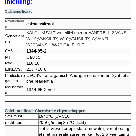
Inleiding:
Calciumsilicaat
Productnaa
calciumsilicaat
m:
KALCIUMZALT van siliciumzuur;VANFRE IL-2;VANSIL
Synoniem
W-10;VANSIL(R) W10;VANSIL(R) G;VANSIL
en:
W30;VANSIL W-20;CALFLO E
1344-95-2
CAS:
MF:
CaO3Si
116.16
MW:
EINECS:
215-710-8
UVCB's - anorganisch
;
Anorganische zouten
;
Synthetis
Productcate
che reagentia
gorieën:
Mol bestan
1344-95-2.mol
d:
Calciumsilicaat Chemische eigenschappen
1540°C [CRC10]
Smeltpunt
dichtheid
20,9 g/ml bij 25 °C (licht)
Het is vrijwel onoplosbaar in water, vormt een g
el met minerale zuren en kan tot 2,5 keer zijn g