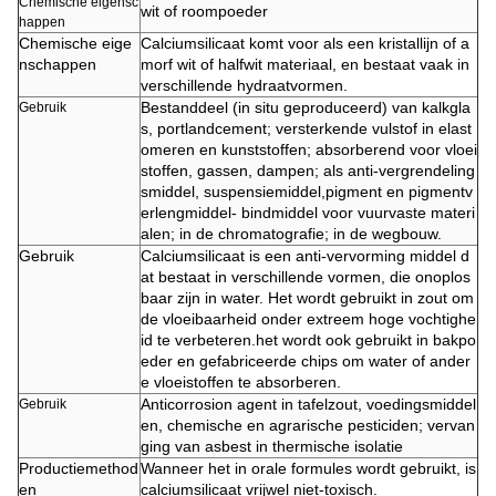
Chemische eigensc
wit of roompoeder
happen
Chemische eige
Calciumsilicaat komt voor als een kristallijn of a
nschappen
morf wit of halfwit materiaal, en bestaat vaak in
verschillende hydraatvormen.
Bestanddeel (in situ geproduceerd) van kalkgla
Gebruik
s, portlandcement; versterkende vulstof in elast
omeren en kunststoffen; absorberend voor vloei
stoffen, gassen, dampen; als anti-vergrendeling
smiddel, suspensiemiddel,pigment en pigmentv
erlengmiddel- bindmiddel voor vuurvaste materi
alen; in de chromatografie; in de wegbouw.
Gebruik
Calciumsilicaat is een anti-vervorming middel d
at bestaat in verschillende vormen, die onoplos
baar zijn in water. Het wordt gebruikt in zout om
de vloeibaarheid onder extreem hoge vochtighe
id te verbeteren.het wordt ook gebruikt in bakpo
eder en gefabriceerde chips om water of ander
e vloeistoffen te absorberen.
Anticorrosion agent in tafelzout, voedingsmiddel
Gebruik
en, chemische en agrarische pesticiden; vervan
ging van asbest in thermische isolatie
Productiemethod
Wanneer het in orale formules wordt gebruikt, is
en
calciumsilicaat vrijwel niet-toxisch.