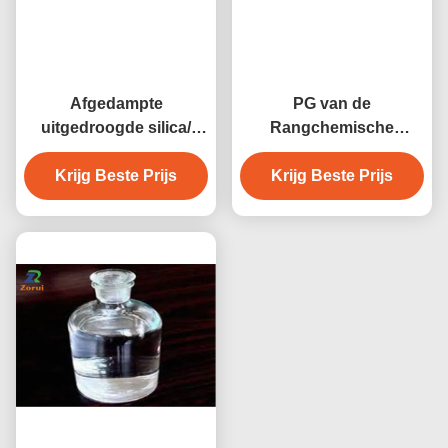
Afgedampte
PG van de
uitgedroogde silica/
Rangchemische
siliciumdioxide/ SiO2-
producten van de
supplementen CAS
Krijg Beste Prijs
propyleenglycol
Krijg Beste Prijs
7631-86-9 E551
Industriële voor
Epoxyhars CAS 57-55-6