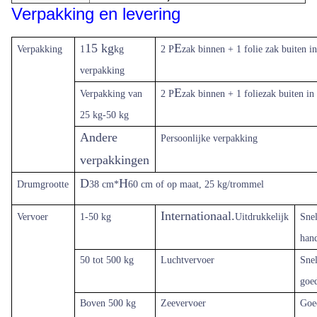
Verpakking en levering
15 kg
E
Verpakking
1
kg
2 P
zak binnen + 1 folie zak buiten i
verpakking
E
Verpakking van
2 P
zak binnen + 1 foliezak buiten i
25 kg-50 kg
Andere
Persoonlijke verpakking
verpakkingen
D
H
Drumgrootte
38 cm*
60 cm of op maat, 25 kg/trommel
Internationaal.
Vervoer
1-50 kg
Uitdrukkelijk
Snel
han
50 tot 500 kg
Luchtvervoer
Sne
goe
Boven
500 kg
Zeevervoer
Goe