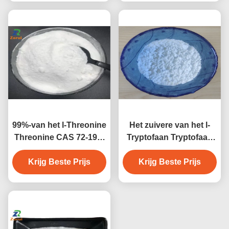
99%-van het l-Threonine
Het zuivere van het l-
Threonine CAS 72-19-5
Tryptofaan Tryptofaan
Aminozuurpoeder
CAS 73-22-3
Krijg Beste Prijs
Aminozuurpoeder
Krijg Beste Prijs