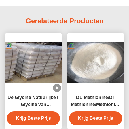
Gerelateerde Producten
De Glycine Natuurlijke l-
DL-Methionine/Dl-
Glycine van
Methionine/Methionine
voedingsversterkers
Aminozuurpoeder CAS
Voedselsupplementen
Krijg Beste Prijs
Krijg Beste Prijs
59-51-8
CAS 56-40-6