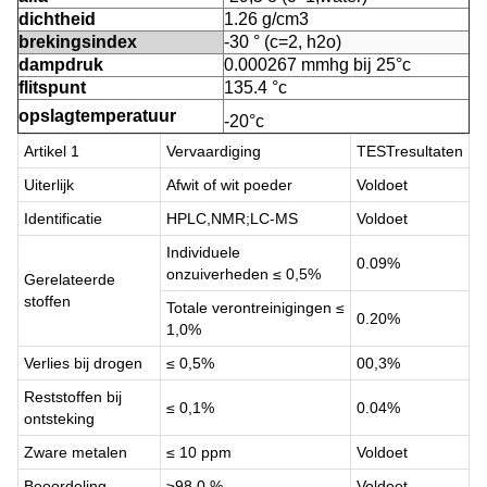
dichtheid
1.26 g/cm3
brekingsindex
-30 ° (c=2, h2o)
dampdruk
0.000267 mmhg bij 25°c
flitspunt
135.4 °c
opslagtemperatuur
-20°c
Artikel 1
Vervaardiging
TESTresultaten
Uiterlijk
Afwit of wit poeder
Voldoet
Identificatie
HPLC,NMR;LC-MS
Voldoet
Individuele
0.09%
onzuiverheden ≤ 0,5%
Gerelateerde
stoffen
Totale verontreinigingen ≤
0.20%
1,0%
Verlies bij drogen
≤ 0,5%
00,3%
Reststoffen bij
≤ 0,1%
0.04%
ontsteking
Zware metalen
≤ 10 ppm
Voldoet
Beoordeling
≥98,0 %
Voldoet