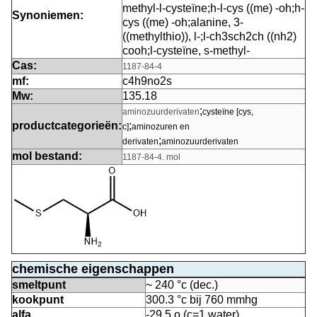
methyl-l-cysteïne;h-l-cys ((me) -oh;h-
Synoniemen:
cys ((me) -oh;alanine, 3-
((methylthio)), l-;l-ch3sch2ch ((nh2)
cooh;l-cysteïne, s-methyl-
Cas:
1187-84-4
mf:
c4h9no2s
Mw:
135.18
;
aminozuurderivaten
cysteïne [cys,
productcategorieën:
;
c]
aminozuren en
;
derivaten
aminozuurderivaten
mol bestand:
1187-84-4. mol
chemische eigenschappen
smeltpunt
~ 240 °c (dec.)
kookpunt
300.3 °c bij 760 mmhg
alfa
-29,5 o (c=1,water)