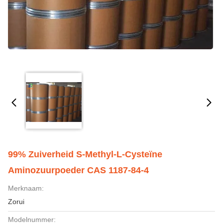
99% Zuiverheid S-Methyl-L-Cysteïne
Aminozuurpoeder CAS 1187-84-4
Merknaam:
Zorui
Modelnummer: