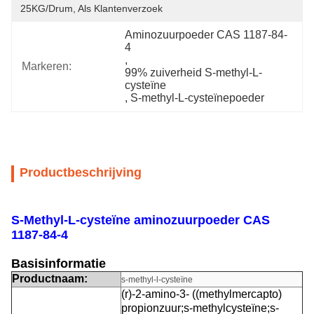
25KG/Drum, Als Klantenverzoek
Aminozuurpoeder CAS 1187-84-
4
, 
Markeren:
99% zuiverheid S-methyl-L-
cysteïne
, 
S-methyl-L-cysteïnepoeder
Productbeschrijving
S-Methyl-L-cysteïne aminozuurpoeder CAS
1187-84-4
Basisinformatie
Productnaam:
s-methyl-l-cysteïne
(r)-2-amino-3- ((methylmercapto)
propionzuur;s-methylcysteïne;s-