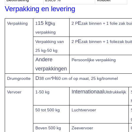
Verpakking en levering
15 kg
E
Verpakking
1
kg
2 P
zak binnen + 1 folie zak bui
verpakking
E
Verpakking van
2 P
zak binnen + 1 foliezak bui
25 kg-50 kg
Andere
Persoonlijke verpakking
verpakkingen
D
H
Drumgrootte
38 cm*
60 cm of op maat, 25 kg/trommel
Internationaal
Vervoer
1-50 kg
Uitdrukkelijk
50 tot 500 kg
Luchtvervoer
Boven
500 kg
Zeevervoer