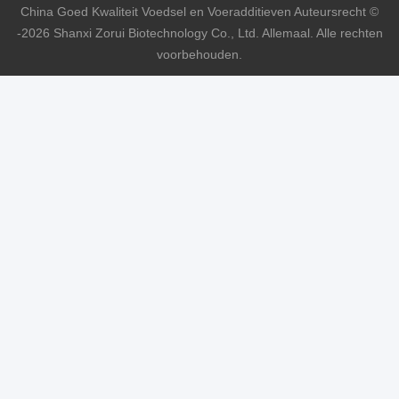
China Goed Kwaliteit Voedsel en Voeradditieven Auteursrecht ©
-2026 Shanxi Zorui Biotechnology Co., Ltd. Allemaal. Alle rechten
voorbehouden.