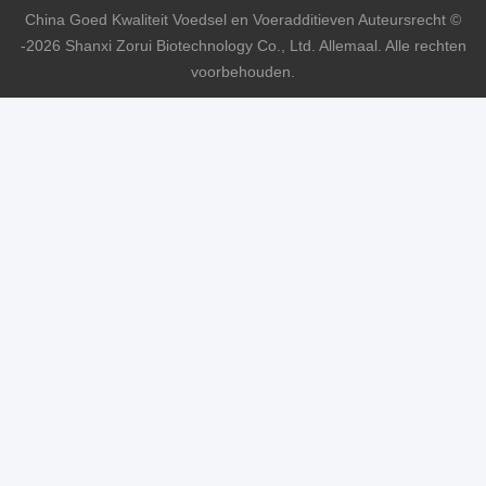
China Goed Kwaliteit Voedsel en Voeradditieven Auteursrecht ©
-2026 Shanxi Zorui Biotechnology Co., Ltd. Allemaal. Alle rechten
voorbehouden.