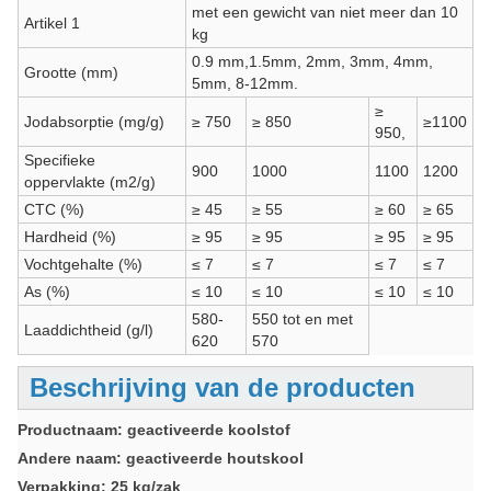
met een gewicht van niet meer dan 10
Artikel 1
kg
0.9 mm,1.5mm, 2mm, 3mm, 4mm,
Grootte (mm)
5mm, 8-12mm.
≥
Jodabsorptie (mg/g)
≥ 750
≥ 850
≥1100
950,
Specifieke
900
1000
1100
1200
oppervlakte (m2/g)
CTC (%)
≥ 45
≥ 55
≥ 60
≥ 65
Hardheid (%)
≥ 95
≥ 95
≥ 95
≥ 95
Vochtgehalte (%)
≤ 7
≤ 7
≤ 7
≤ 7
As (%)
≤ 10
≤ 10
≤ 10
≤ 10
580-
550 tot en met
Laaddichtheid (g/l)
620
570
Beschrijving van de producten
Productnaam: geactiveerde koolstof
Andere naam: geactiveerde houtskool
Verpakking: 25 kg/zak