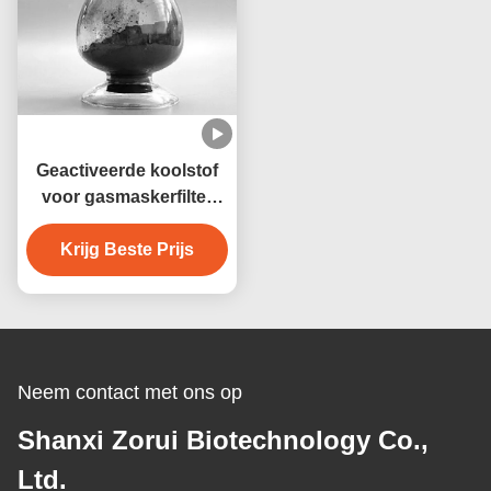
Geactiveerde koolstof
voor gasmaskerfilter
12×20 12×40 14×40
18×40 12×30 CAS
Krijg Beste Prijs
64365-11-3
Neem contact met ons op
Shanxi Zorui Biotechnology Co.,
Ltd.