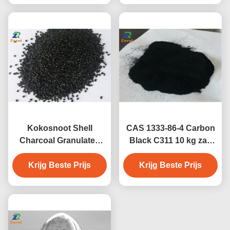
Kokosnoot Shell
CAS 1333-86-4 Carbon
Charcoal Granulated
Black C311 10 kg zak
Activated Carbon CAS
voor rubber en
Krijg Beste Prijs
645365-11-3
Krijg Beste Prijs
kunststof