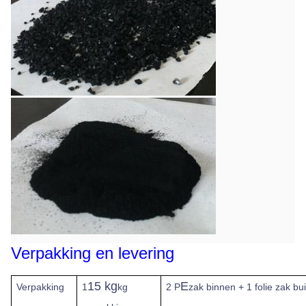
Verpakking en levering
15 kg
E
Verpakking
1
kg
2 P
zak binnen + 1 folie zak bui