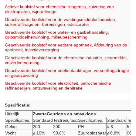
Actieve koolstof voor chemische reagentia, zuivering van
elektroplaten, wijnraffinage
Geactiveerde koolstof voor de voedingsmiddelenindustrie,
suikerraffinage en -bereidingen, edulcorator
Geactiveerde koolstof voor water- en gasbehandeling,
oplosmiddelherwinning, milieubescherming
Geactiveerde koolstof voor eetbare apotheek, Afkleuring van de
apotheek, injectieverzorging
Geactiveerde koolstof voor de chemische industrie, kleurmiddel,
vetverfvervorming
Geactiveerde koolstof voor edelmetaaldrager, versnellingsdrager
en goudzuivering
Geactiveerde koolstof voor elektriciteit, petrochemische
raffinaderijen, ontzwaveling en denitratie
Specificatie:
Uiterlijk
Zwarte
Geurloos en smaakloos
Specificaties.
Standaard
Testresultaat
Specificaties.
Standaard
Test
Gelag
200
200
PH
4-6
5.75
Vocht
≤ 10%
90,6%
Zuuroplosbaar
≤ 0,8%
00,