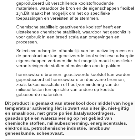
geproduceerd uit verschillende koolstofhoudende
materialen, waardoor de bron en de eigenschappen flexibel
zijn.Dit maakt het mogelijk om het op specifieke
toepassingen en vereisten af te stemmen..
Chemische stabiliteit: geactiveerde koolstof heeft een
uitstekende chemische stabiliteit, waardoor het geschikt is
voor gebruik in een breed scala aan omgevingen en
processen.
Selectieve adsorptie: afhankelijk van het activatieproces en
de porostructuur kan geactiveerde kool selectieve adsorptie
eigenschappen vertonen,die het mogelijk maakt specifieke
verontreinigende stoffen of moleculen aan te pakken.
hernieuwbare bronnen: geactiveerde koolstof kan worden
geproduceerd uit hernieuwbare en duurzame bronnen,
zoals kokosnusschalen of hout,vermindering van de
milieueffecten ten opzichte van andere op koolstof
gebaseerde materialen.
Dit product is gemaakt van steenkool door middel van hoge
temperatuur activering.
Het is zwart van uiterlijk, niet-giftig
en smaakloos, met grote poriën.katalysatordragers,
gasadsorptie en waterzuivering op het gebied van
chemische stoffen, milieubescherming, energiecentrales,
elektronica, petrochemische industrie, landbouw,
geneeskunde, scheepvaart.