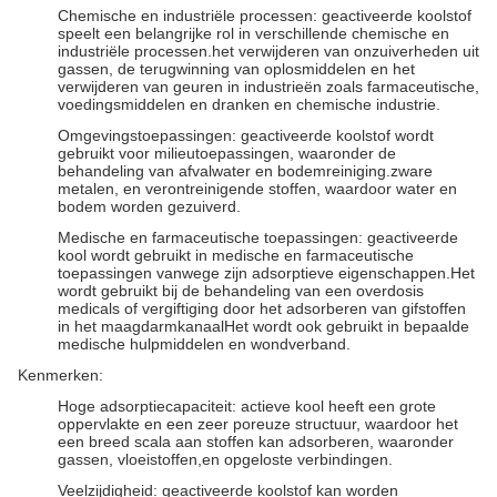
Chemische en industriële processen: geactiveerde koolstof
speelt een belangrijke rol in verschillende chemische en
industriële processen.het verwijderen van onzuiverheden uit
gassen, de terugwinning van oplosmiddelen en het
verwijderen van geuren in industrieën zoals farmaceutische,
voedingsmiddelen en dranken en chemische industrie.
Omgevingstoepassingen: geactiveerde koolstof wordt
gebruikt voor milieutoepassingen, waaronder de
behandeling van afvalwater en bodemreiniging.zware
metalen, en verontreinigende stoffen, waardoor water en
bodem worden gezuiverd.
Medische en farmaceutische toepassingen: geactiveerde
kool wordt gebruikt in medische en farmaceutische
toepassingen vanwege zijn adsorptieve eigenschappen.Het
wordt gebruikt bij de behandeling van een overdosis
medicals of vergiftiging door het adsorberen van gifstoffen
in het maagdarmkanaalHet wordt ook gebruikt in bepaalde
medische hulpmiddelen en wondverband.
Kenmerken:
Hoge adsorptiecapaciteit: actieve kool heeft een grote
oppervlakte en een zeer poreuze structuur, waardoor het
een breed scala aan stoffen kan adsorberen, waaronder
gassen, vloeistoffen,en opgeloste verbindingen.
Veelzijdigheid: geactiveerde koolstof kan worden