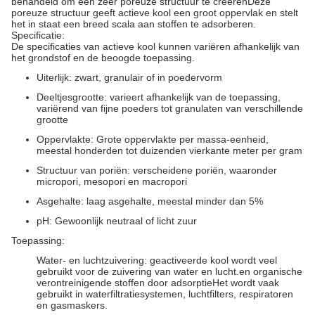
behandeld om een zeer poreuze structuur te creërenDeze
poreuze structuur geeft actieve kool een groot oppervlak en stelt
het in staat een breed scala aan stoffen te adsorberen.
Specificatie:
De specificaties van actieve kool kunnen variëren afhankelijk van
het grondstof en de beoogde toepassing.
Uiterlijk: zwart, granulair of in poedervorm
Deeltjesgrootte: varieert afhankelijk van de toepassing,
variërend van fijne poeders tot granulaten van verschillende
grootte
Oppervlakte: Grote oppervlakte per massa-eenheid,
meestal honderden tot duizenden vierkante meter per gram
Structuur van poriën: verscheidene poriën, waaronder
micropori, mesopori en macropori
Asgehalte: laag asgehalte, meestal minder dan 5%
pH: Gewoonlijk neutraal of licht zuur
Toepassing:
Water- en luchtzuivering: geactiveerde kool wordt veel
gebruikt voor de zuivering van water en lucht.en organische
verontreinigende stoffen door adsorptieHet wordt vaak
gebruikt in waterfiltratiesystemen, luchtfilters, respiratoren
en gasmaskers.