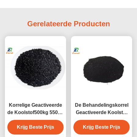
Gerelateerde Producten
Korrelige Geactiveerde
De Behandelingskorrel
de Koolstof500kg 550kg
Geactiveerde Koolstof
Jumbozak CAS 645365-
CAS 645365-11-3 van
Krijg Beste Prijs
11-3 van de
Krijg Beste Prijs
het elektrische
kokosnotensteenkool
centralewater