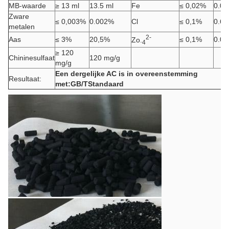
MB-waarde
≥ 13 ml
13.5 ml
Fe
≤ 0,02%
0.0
Zware
≤ 0,003%
0.002%
Cl
≤ 0,1%
0.6
metalen
2-
Aas
≤ 3%
20,5%
≤ 0,1%
0.0
Zo.
4
≥ 120
Chininesulfaat
120 mg/g
mg/g
Een dergelijke AC is in overeenstemming
Resultaat:
met:
GB/T
Standaard