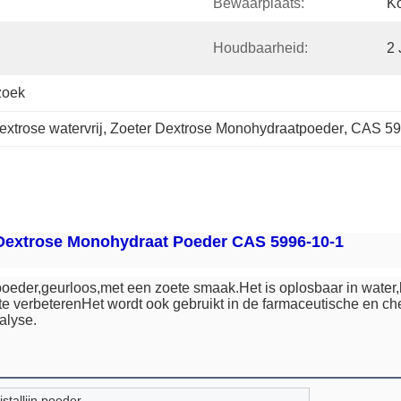
Bewaarplaats:
Ko
Houdbaarheid:
2 
zoek
xtrose watervrij
, 
Zoeter Dextrose Monohydraatpoeder
, 
CAS 59
Dextrose Monohydraat Poeder CAS 5996-10-1
 poeder,geurloos,met een zoete smaak.Het is oplosbaar in water,l
te verbeterenHet wordt ook gebruikt in de farmaceutische en che
ialyse.
ristallijn poeder