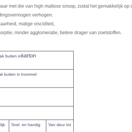
ar met die van high maltose siroop, zodat het gemakkelijk op 
oudingsvermogen verhogen.
rheid, matige visciditeit,
bsorptie, minder agglomeratie, betere drager van zoetstoffen.
karton
ak buiten in
ak buiten in trommel
ijk
Snel.
en handig
Van deur tot