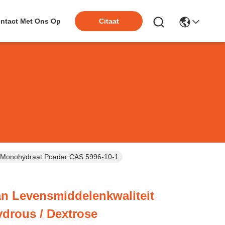
ntact Met Ons Op
Citaat
se Monohydraat Poeder CAS 5996-10-1
n Levensmiddelenkwaliteit
drous / Dextrose