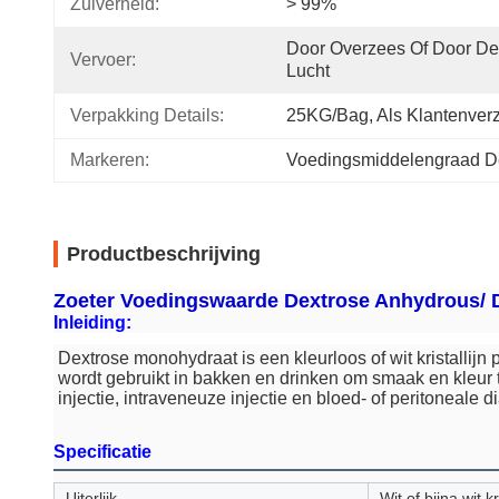
Zuiverheid:
> 99%
Door Overzees Of Door De 
Vervoer:
Lucht
Verpakking Details:
25KG/bag, Als Klantenver
Markeren:
Voedingsmiddelengraad De
Productbeschrijving
Zoeter Voedingswaarde Dextrose Anhydrous/ 
Inleiding:
Dextrose monohydraat is een kleurloos of wit kristallijn
wordt gebruikt in bakken en drinken om smaak en kleur 
injectie, intraveneuze injectie en bloed- of peritoneale d
Specificatie
Uiterlijk
Wit of bijna wit k