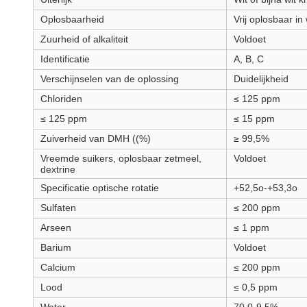
Oplosbaarheid
Vrij oplosbaar in
Zuurheid of alkaliteit
Voldoet
Identificatie
A, B, C
Verschijnselen van de oplossing
Duidelijkheid
Chloriden
≤ 125 ppm
≤ 125 ppm
≤ 15 ppm
Zuiverheid van DMH ((%)
≥ 99,5%
Vreemde suikers, oplosbaar zetmeel,
Voldoet
dextrine
Specificatie optische rotatie
+52,5o-+53,3o
Sulfaten
≤ 200 ppm
Arseen
≤ 1 ppm
Barium
Voldoet
Calcium
≤ 200 ppm
Lood
≤ 0,5 ppm