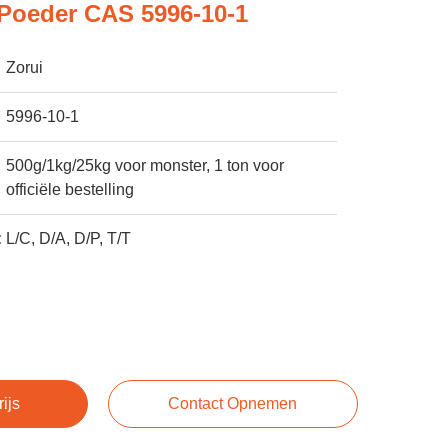
Poeder CAS 5996-10-1
Zorui
5996-10-1
500g/1kg/25kg voor monster, 1 ton voor
officiële bestelling
:
L/C, D/A, D/P, T/T
rijs
Contact Opnemen