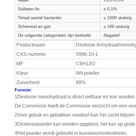
Water
70,0-9,5%
Sulfaten As
≤ 0,1%
Totaal aantal bacteriën
≤ 1000 stuks/g
Schimmel en gist
≤ 100 stuks/g
De volgende categorieën zijn bedoeld:
Negatief
Productnaam
Dextrose Anhydraat/monohy
CAS-nummer
5996-10-1
MF
C6H12O
Kleur
Wit poeder
Zuiverheid
99%
Functie:
1Dextrose monohydraat is direct eetbaar en kan worden 
De Commissie heeft de Commissie verzocht om een voorste
2Voor gebak en gebakken voedsel kan het zacht blijven
3Dextrosepoeder kan worden opgelost, het kan op grote 
4Het poeder wordt gebruikt in kunstvezelindustrieën.