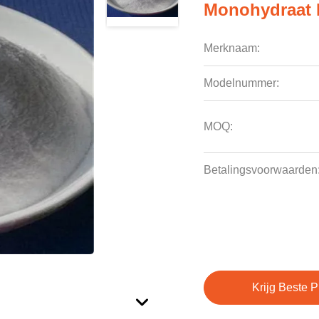
Monohydraat 
Merknaam:
Modelnummer:
MOQ:
Betalingsvoorwaarden
Krijg Beste P