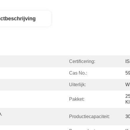
ctbeschrijving
Certificering:
I
Cas No.:
5
Uiterlijk:
Wi
25
Pakket:
Kl
 
Productiecapaciteit:
3