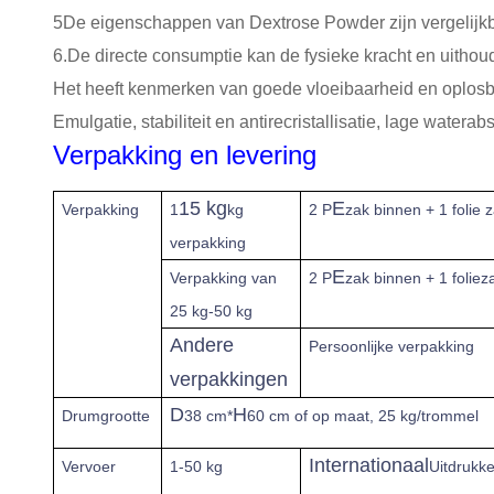
5De eigenschappen van Dextrose Powder zijn vergelijkba
6.De directe consumptie kan de fysieke kracht en uith
Het heeft kenmerken van goede vloeibaarheid en oplosbaa
Emulgatie, stabiliteit en antirecristallisatie, lage watera
Verpakking en levering
15 kg
E
Verpakking
1
kg
2 P
zak binnen + 1 folie z
verpakking
E
Verpakking van
2 P
zak binnen + 1 foliez
25 kg-50 kg
Andere
Persoonlijke verpakking
verpakkingen
D
H
Drumgrootte
38 cm*
60 cm of op maat, 25 kg/trommel
Internationaal
Vervoer
1-50 kg
Uitdrukkel