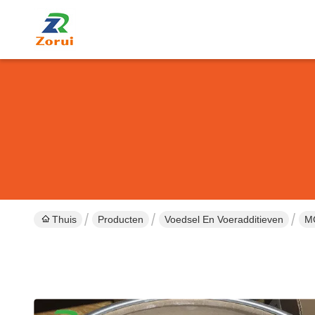
Thuis
Producten
Voedsel En Voeradditieven
MC