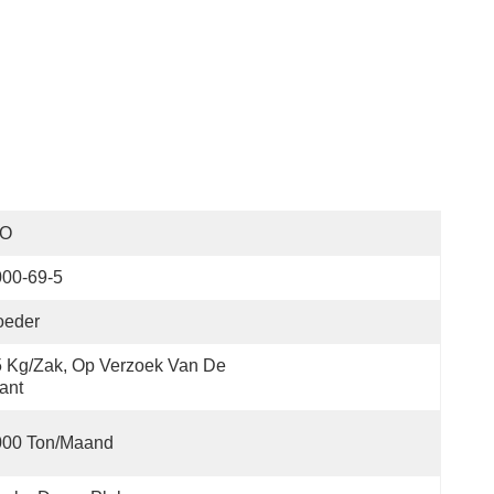
SO
000-69-5
oeder
 Kg/zak, Op Verzoek Van De 
ant
000 Ton/maand