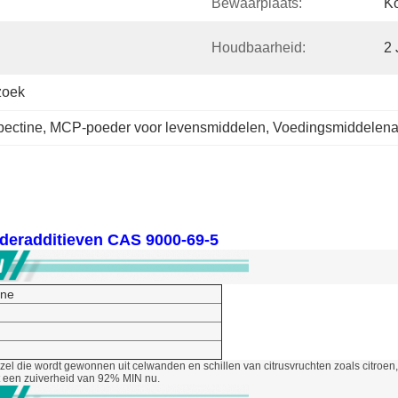
Bewaarplaats:
Ko
Houdbaarheid:
2 
zoek
pectine
, 
MCP-poeder voor levensmiddelen
, 
Voedingsmiddelena
ederadditieven CAS 9000-69-5
ine
ezel die wordt gewonnen uit celwanden en schillen van citrusvruchten zoals citroe
t een zuiverheid van 92% MIN nu.