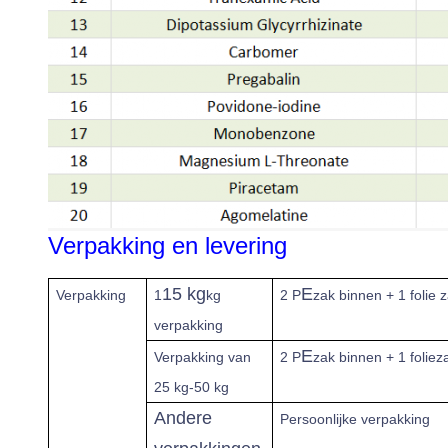
Verpakking en levering
15 kg
E
Verpakking
1
kg
2 P
zak binnen + 1 folie z
verpakking
E
Verpakking van
2 P
zak binnen + 1 foliez
25 kg-50 kg
Andere
Persoonlijke verpakking