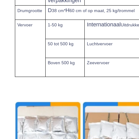
verpakkingen
D
H
Drumgrootte
38 cm*
60 cm of op maat, 25 kg/trommel
Internationaal
Vervoer
1-50 kg
Uitdrukkel
50 tot 500 kg
Luchtvervoer
Boven
500 kg
Zeevervoer