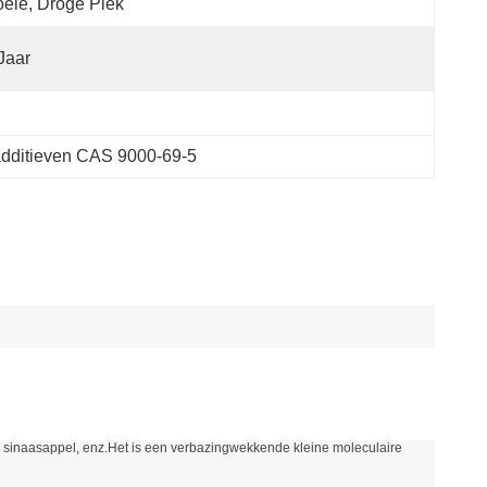
ele, Droge Plek
Jaar
dditieven CAS 9000-69-5
n, sinaasappel, enz.Het is een verbazingwekkende kleine moleculaire