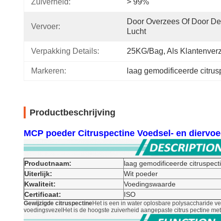
Zuiverheid:
> 99%
Door Overzees Of Door De 
Vervoer:
Lucht
Verpakking Details:
25KG/bag, Als Klantenver
Markeren:
laag gemodificeerde citrus
Productbeschrijving
MCP poeder Citruspectine Voedsel- en diervo
Productnaam:
laag gemodificeerde citruspect
Uiterlijk:
Wit poeder
Kwaliteit:
Voedingswaarde
Certificaat:
ISO
Gewijzigde citruspectine
Het is een in water oplosbare polysaccharide v
voedingsvezelHet is de hoogste zuiverheid aangepaste citrus pectine me