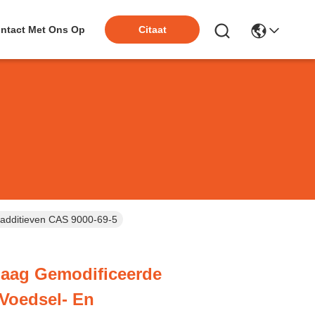
ntact Met Ons Op
Citaat
radditieven CAS 9000-69-5
aag Gemodificeerde
 Voedsel- En