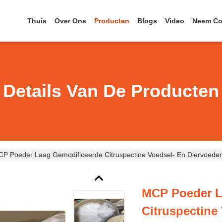
Thuis
Over Ons
Producten
Blogs
Video
Neem Co
Details Van De Producten
P Poeder Laag Gemodificeerde Citruspectine Voedsel- En Diervoede
MCP Poeder L
Citruspectine