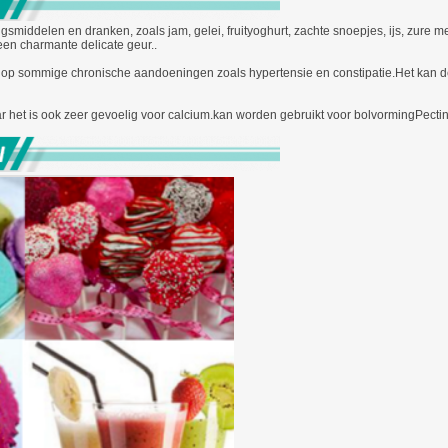
gsmiddelen en dranken, zoals jam, gelei, fruityoghurt, zachte snoepjes, ijs, zure me
 een charmante delicate geur..
n op sommige chronische aandoeningen zoals hypertensie en constipatie.Het kan de
aar het is ook zeer gevoelig voor calcium.kan worden gebruikt voor bolvormingPe