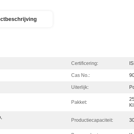
ctbeschrijving
Certificering:
I
Cas No.:
9
Uiterlijk:
P
25
Pakket:
Kl
 
Productiecapaciteit:
3