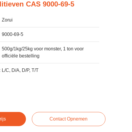
itieven CAS 9000-69-5
Zorui
9000-69-5
500g/1kg/25kg voor monster, 1 ton voor
officiële bestelling
:
L/C, D/A, D/P, T/T
rijs
Contact Opnemen