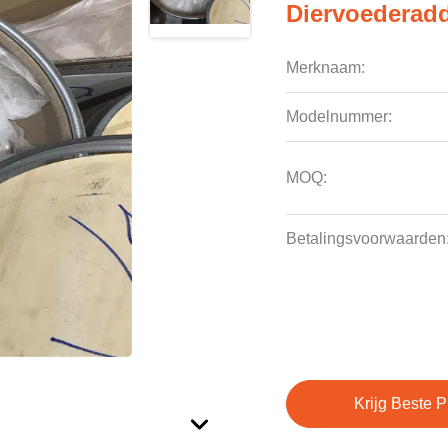
Diervoederadd
Merknaam:
Modelnummer:
MOQ:
Betalingsvoorwaarden
Krijg Beste P