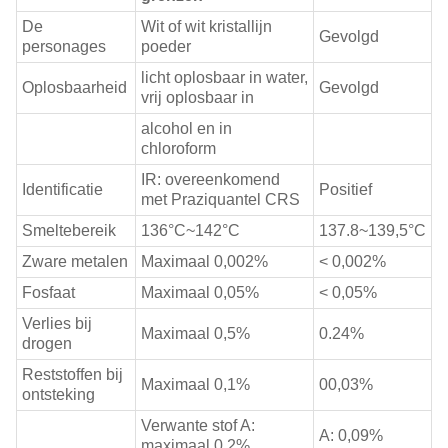
De
Wit of wit kristallijn
Gevolgd
personages
poeder
licht oplosbaar in water,
Oplosbaarheid
Gevolgd
vrij oplosbaar in
alcohol en in
chloroform
IR: overeenkomend
Identificatie
Positief
met Praziquantel CRS
Smeltebereik
136°C~142°C
137.8~139,5°C
Zware metalen
Maximaal 0,002%
< 0,002%
Fosfaat
Maximaal 0,05%
< 0,05%
Verlies bij
Maximaal 0,5%
0.24%
drogen
Reststoffen bij
Maximaal 0,1%
00,03%
ontsteking
Verwante stof A:
A: 0,09%
maximaal 0,2%