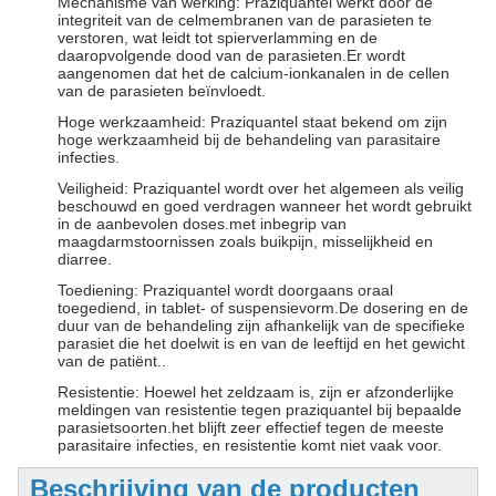
Mechanisme van werking: Praziquantel werkt door de
integriteit van de celmembranen van de parasieten te
verstoren, wat leidt tot spierverlamming en de
daaropvolgende dood van de parasieten.Er wordt
aangenomen dat het de calcium-ionkanalen in de cellen
van de parasieten beïnvloedt.
Hoge werkzaamheid: Praziquantel staat bekend om zijn
hoge werkzaamheid bij de behandeling van parasitaire
infecties.
Veiligheid: Praziquantel wordt over het algemeen als veilig
beschouwd en goed verdragen wanneer het wordt gebruikt
in de aanbevolen doses.met inbegrip van
maagdarmstoornissen zoals buikpijn, misselijkheid en
diarree.
Toediening: Praziquantel wordt doorgaans oraal
toegediend, in tablet- of suspensievorm.De dosering en de
duur van de behandeling zijn afhankelijk van de specifieke
parasiet die het doelwit is en van de leeftijd en het gewicht
van de patiënt..
Resistentie: Hoewel het zeldzaam is, zijn er afzonderlijke
meldingen van resistentie tegen praziquantel bij bepaalde
parasietsoorten.het blijft zeer effectief tegen de meeste
parasitaire infecties, en resistentie komt niet vaak voor.
Beschrijving van de producten