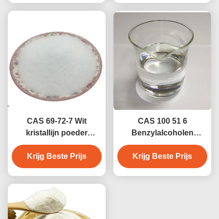
bis-GMA Bisfenol A-
Glycidyl Methacrylaat
CAS 69-72-7 Wit
CAS 100 51 6
kristallijn poeder
Benzylalcoholen
salicylzuur voor
Phenylmethanol
roosbehandeling
Krijg Beste Prijs
Krijg Beste Prijs
Oplosmiddel en
Conserveermiddel
Benzylalkohol