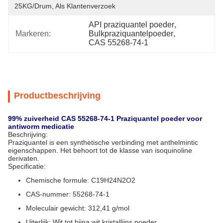
25KG/Drum, Als Klantenverzoek
API praziquantel poeder
, 
Markeren:
Bulkpraziquantelpoeder
, 
CAS 55268-74-1
Productbeschrijving
99% zuiverheid CAS 55268-74-1 Praziquantel poeder voor
antiworm medicatie
Beschrijving:
Praziquantel is een synthetische verbinding met anthelmintic
eigenschappen. Het behoort tot de klasse van isoquinoline
derivaten.
Specificatie:
Chemische formule: C19H24N2O2
CAS-nummer: 55268-74-1
Moleculair gewicht: 312,41 g/mol
Uiterlijk: Wit tot bijna wit kristallijns poeder