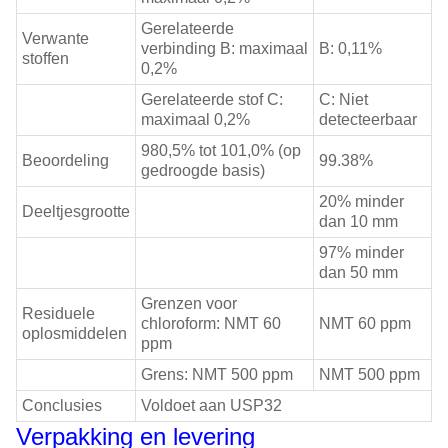
Gerelateerde
Verwante
verbinding B: maximaal
B: 0,11%
stoffen
0,2%
Gerelateerde stof C:
C: Niet
maximaal 0,2%
detecteerbaar
980,5% tot 101,0% (op
Beoordeling
99.38%
gedroogde basis)
20% minder
Deeltjesgrootte
dan 10 mm
97% minder
dan 50 mm
Grenzen voor
Residuele
chloroform: NMT 60
NMT 60 ppm
oplosmiddelen
ppm
Grens: NMT 500 ppm
NMT 500 ppm
Conclusies
Voldoet aan USP32
Verpakking en levering