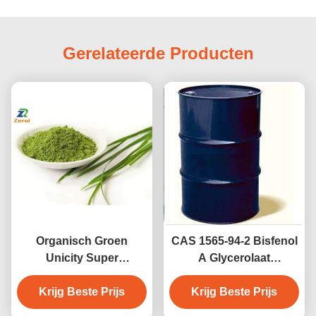
Gerelateerde Producten
Organisch Groen
CAS 1565-94-2 Bisfenol
Unicity Super
A Glycerolaat
Chlorofylpoeder CAS
Dimethacrylaat
Krijg Beste Prijs
1406-65-1
Tandheelkundige
Krijg Beste Prijs
afdichtingsmiddelen