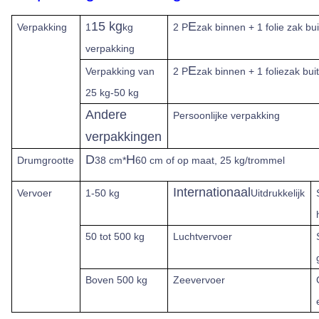
15 kg
E
Verpakking
1
kg
2 P
zak binnen + 1 folie zak bui
verpakking
E
Verpakking van
2 P
zak binnen + 1 foliezak bui
25 kg-50 kg
Andere
Persoonlijke verpakking
verpakkingen
D
H
Drumgrootte
38 cm*
60 cm of op maat, 25 kg/trommel
Internationaal
Vervoer
1-50 kg
Uitdrukkelijk
50 tot 500 kg
Luchtvervoer
Boven
500 kg
Zeevervoer