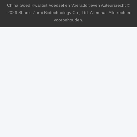
China Goed Kwaliteit Voedsel en Voeradditieven Auteursrecht ©
-2026 Shanxi Zorui Biotechnology Co., Ltd. Allemaal. Alle rechten
voorbehouden.