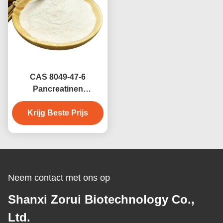
CAS 8049-47-6
Pancreatinen
Spijsverteringsenzymen
Krijg Beste Prijs
uit de pancreas
Neem contact met ons op
Shanxi Zorui Biotechnology Co.,
Ltd.