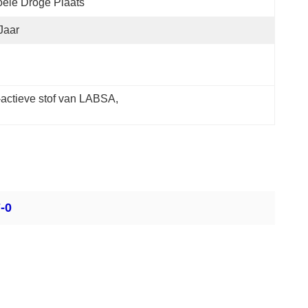
ele Droge Plaats
Jaar
-actieve stof van LABSA
, 
-0