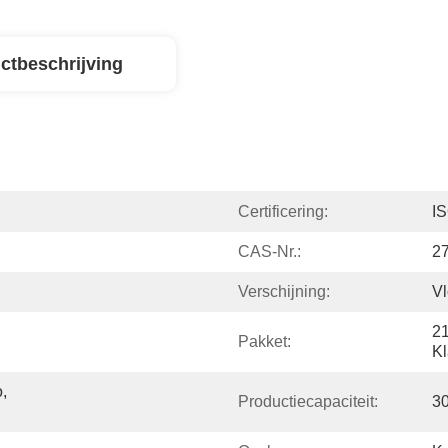
ctbeschrijving
Certificering:
I
CAS-Nr.:
2
Verschijning:
Vl
21
Pakket:
Kl
 
Productiecapaciteit:
3