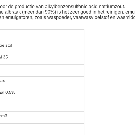
oor de productie van alkylbenzensulfonic acid natriumzout.
che afbraak (meer dan 90%) is het zeer goed in het reinigen, em
en emulgatoren, zoals waspoeder, vaatwasvloeistof en wasmidd
oeistof
l 35
ax.
al 0,5%
/cm3