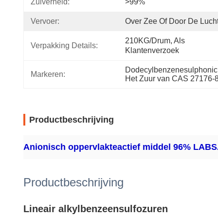
Zuiverheid:
>99%
Vervoer:
Over Zee Of Door De Luch
210KG/Drum, Als 
Verpakking Details:
Klantenverzoek
Dodecylbenzenesulphonic Z
Markeren:
Het Zuur van CAS 27176-
Productbeschrijving
Anionisch oppervlakteactief middel 96% LAB
Productbeschrijving
Lineair alkylbenzeensulfozuren