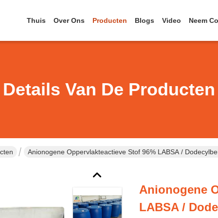
Thuis
Over Ons
Producten
Blogs
Video
Neem Co
Details Van De Producten
cten
Anionogene Oppervlakteactieve Stof 96% LABSA / Dodecyl
Anionogene O
LABSA / Dode