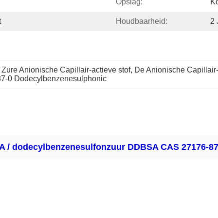
Opslag:
Ko
t
Houdbaarheid:
2 
ure Anionische Capillair-actieve stof
, 
De Anionische Capillair
87-0 Dodecylbenzenesulphonic
SA / dodecylbenzenesulfonzuur DDBSA CAS 27176-87