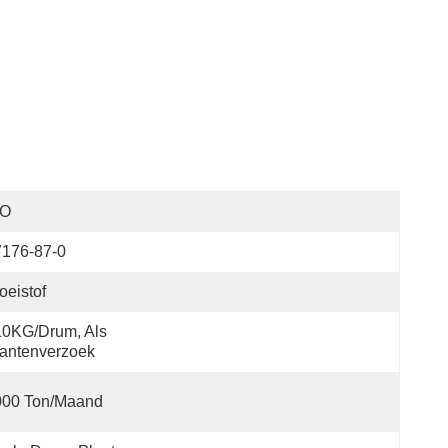
SO
7176-87-0
oeistof
0KG/Drum, Als 
antenverzoek
000 Ton/maand