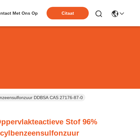
ntact Met Ons Op
Citaat
benzeensulfonzuur DDBSA CAS 27176-87-0
ppervlakteactieve Stof 96%
cylbenzeensulfonzuur