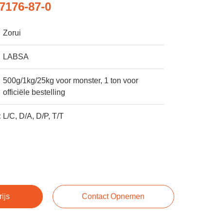
176-87-0
Zorui
LABSA
500g/1kg/25kg voor monster, 1 ton voor
officiële bestelling
:
L/C, D/A, D/P, T/T
rijs
Contact Opnemen