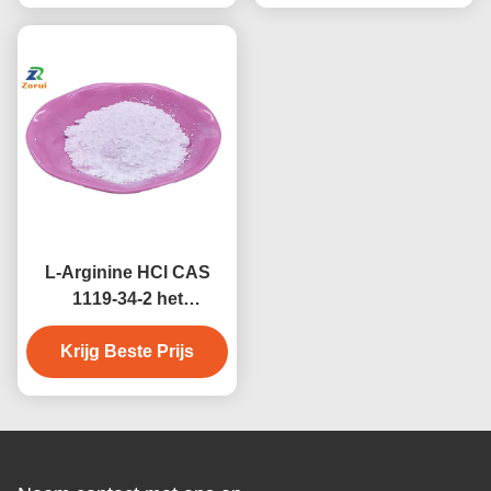
Gezondheidsproducten
L-Arginine HCl CAS
1119-34-2 het
Aminozuurpoeder van
de Voedselrang voor de
Krijg Beste Prijs
Supplementproducten
van de Sportvoeding