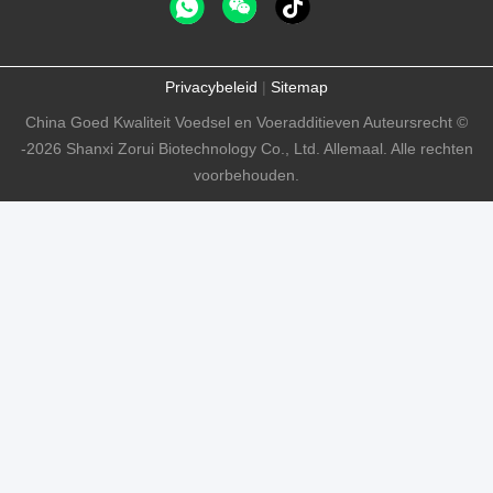
Privacybeleid
|
Sitemap
China Goed Kwaliteit Voedsel en Voeradditieven Auteursrecht ©
-2026 Shanxi Zorui Biotechnology Co., Ltd. Allemaal. Alle rechten
voorbehouden.