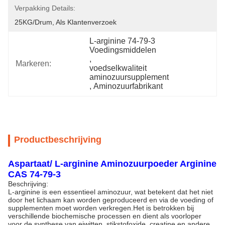
Verpakking Details:
25KG/Drum, Als Klantenverzoek
L-arginine 74-79-3 
Voedingsmiddelen
, 
Markeren:
voedselkwaliteit 
aminozuursupplement
, 
Aminozuurfabrikant
Productbeschrijving
Aspartaat/ L-arginine Aminozuurpoeder Arginine
CAS 74-79-3
Beschrijving:
L-arginine is een essentieel aminozuur, wat betekent dat het niet
door het lichaam kan worden geproduceerd en via de voeding of
supplementen moet worden verkregen.Het is betrokken bij
verschillende biochemische processen en dient als voorloper
voor de synthese van eiwitten, stikstofoxide, creatine en andere