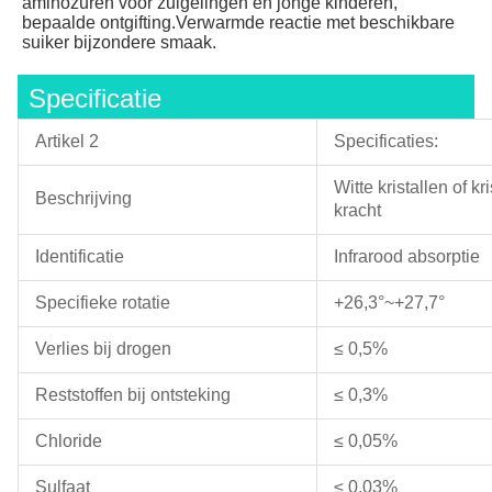
aminozuren voor zuigelingen en jonge kinderen, 
bepaalde ontgifting.Verwarmde reactie met beschikbare 
suiker bijzondere smaak.
Specificatie
Artikel 2
Specificaties:
Witte kristallen of kri
Beschrijving
kracht
Identificatie
Infrarood absorptie
Specifieke rotatie
+26,3°~+27,7°
Verlies bij drogen
≤ 0,5%
Reststoffen bij ontsteking
≤ 0,3%
Chloride
≤ 0,05%
Sulfaat
≤ 0,03%