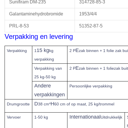
Sunifiram DM-235
314728-85-3
Galantaminehydrobromide
1953/4/4
PRL-8-53
51352-87-5
Verpakking en levering
15 kg
E
Verpakking
1
kg
2 P
zak binnen + 1 folie zak bui
verpakking
E
Verpakking van
2 P
zak binnen + 1 foliezak bui
25 kg-50 kg
Andere
Persoonlijke verpakking
verpakkingen
D
H
Drumgrootte
38 cm*
60 cm of op maat, 25 kg/trommel
Internationaal
Vervoer
1-50 kg
Uitdrukkelijk