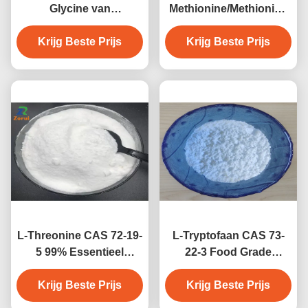
Glycine van
Methionine/Methionine
voedingsversterkers
Aminozuurpoeder CAS
Voedselsupplementen
Krijg Beste Prijs
Krijg Beste Prijs
59-51-8
CAS 56-40-6
L-Threonine CAS 72-19-
L-Tryptofaan CAS 73-
5 99% Essentieel
22-3 Food Grade
aminozuurpoeder voor
essentieel
voedingssupplement
Krijg Beste Prijs
aminozuurpoeder voor
Krijg Beste Prijs
voedingssupplement