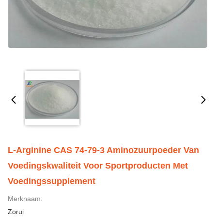
L-Arginine CAS 74-79-3 Aminozuurpoeder Van
Voedingskwaliteit Voor Sportproducten Met
Voedingssupplement
Merknaam:
Zorui