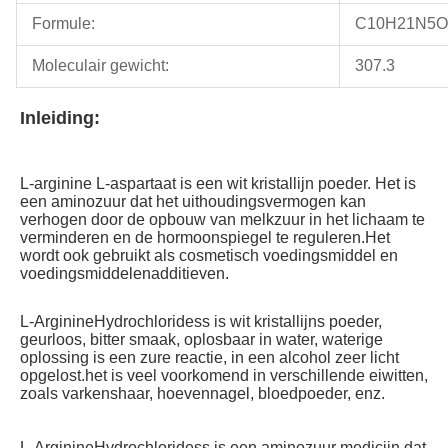
Formule:
C10H21N5O
Moleculair gewicht:
307.3
Inleiding:
L-arginine L-aspartaat is een wit kristallijn poeder. Het is 
een aminozuur dat het uithoudingsvermogen kan 
verhogen door de opbouw van melkzuur in het lichaam te 
verminderen en de hormoonspiegel te reguleren.Het 
wordt ook gebruikt als cosmetisch voedingsmiddel en 
voedingsmiddelenadditieven.
L-ArginineHydrochloridess is wit kristallijns poeder, 
geurloos, bitter smaak, oplosbaar in water, waterige 
oplossing is een zure reactie, in een alcohol zeer licht 
opgelost.het is veel voorkomend in verschillende eiwitten, 
zoals varkenshaar, hoevennagel, bloedpoeder, enz.
L-ArginineHydrochloridess is een aminozuur medicijn dat 