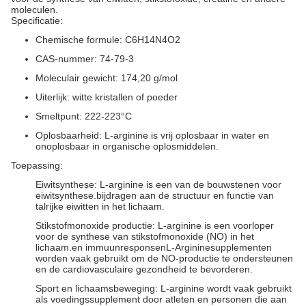
moleculen.
Specificatie:
Chemische formule: C6H14N4O2
CAS-nummer: 74-79-3
Moleculair gewicht: 174,20 g/mol
Uiterlijk: witte kristallen of poeder
Smeltpunt: 222-223°C
Oplosbaarheid: L-arginine is vrij oplosbaar in water en
onoplosbaar in organische oplosmiddelen.
Toepassing:
Eiwitsynthese: L-arginine is een van de bouwstenen voor
eiwitsynthese.bijdragen aan de structuur en functie van
talrijke eiwitten in het lichaam.
Stikstofmonoxide productie: L-arginine is een voorloper
voor de synthese van stikstofmonoxide (NO) in het
lichaam.en immuunresponsenL-Argininesupplementen
worden vaak gebruikt om de NO-productie te ondersteunen
en de cardiovasculaire gezondheid te bevorderen.
Sport en lichaamsbeweging: L-arginine wordt vaak gebruikt
als voedingssupplement door atleten en personen die aan