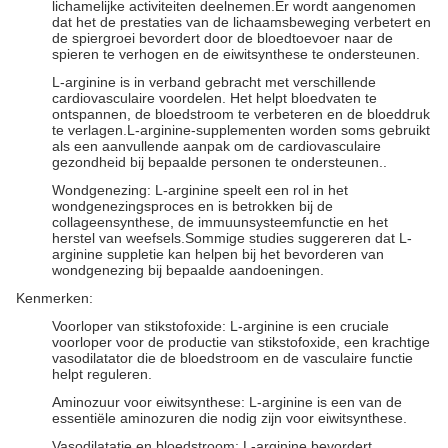
lichamelijke activiteiten deelnemen.Er wordt aangenomen
dat het de prestaties van de lichaamsbeweging verbetert en
de spiergroei bevordert door de bloedtoevoer naar de
spieren te verhogen en de eiwitsynthese te ondersteunen.
L-arginine is in verband gebracht met verschillende
cardiovasculaire voordelen. Het helpt bloedvaten te
ontspannen, de bloedstroom te verbeteren en de bloeddruk
te verlagen.L-arginine-supplementen worden soms gebruikt
als een aanvullende aanpak om de cardiovasculaire
gezondheid bij bepaalde personen te ondersteunen..
Wondgenezing: L-arginine speelt een rol in het
wondgenezingsproces en is betrokken bij de
collageensynthese, de immuunsysteemfunctie en het
herstel van weefsels.Sommige studies suggereren dat L-
arginine suppletie kan helpen bij het bevorderen van
wondgenezing bij bepaalde aandoeningen.
Kenmerken:
Voorloper van stikstofoxide: L-arginine is een cruciale
voorloper voor de productie van stikstofoxide, een krachtige
vasodilatator die de bloedstroom en de vasculaire functie
helpt reguleren.
Aminozuur voor eiwitsynthese: L-arginine is een van de
essentiële aminozuren die nodig zijn voor eiwitsynthese.
Vasodilatatie en bloedstroom: L-arginine bevordert