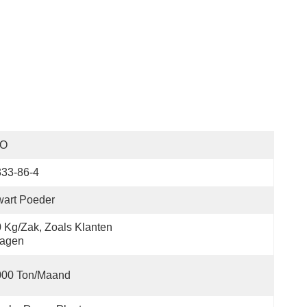
SO
333-86-4
art Poeder
 Kg/zak, Zoals Klanten 
ragen
000 Ton/maand