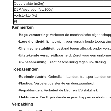
Oppervlakte (m2/g)
DBP Absorptie ((cc/100g)
Verfsterkte (%)
PH
Kenmerken
Hoge versterking
: Verbetert de mechanische eigenschap
·
Lage dichtheid
: lichtgewicht voor verschillende toepassin
·
Chemische stabiliteit
: bestand tegen afbraak onder vers
·
Uitstekende verspreidbaarheid
: Zorgt voor een uniforme
·
UV-bescherming
: Biedt bescherming tegen UV-straling.
·
Toepassingen
Rubberindustrie
: Gebruikt in banden, transportbanden e
·
Plastics
: Verbetert de sterkte en duurzaamheid.
·
Verpakkingen
: Verbetert de kleur en UV-stabiliteit.
·
Elektronica
: Biedt geleidende eigenschappen in elektron
·
Verpakking