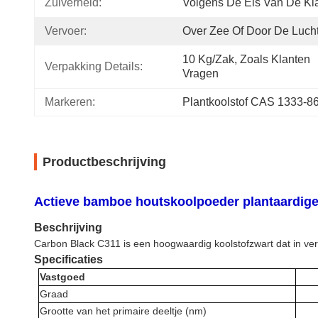
Zuiverheid:
Volgens De Eis Van De Kl
Vervoer:
Over Zee Of Door De Luch
10 Kg/zak, Zoals Klanten 
Verpakking Details:
Vragen
Markeren:
Plantkoolstof CAS 1333-8
Productbeschrijving
Actieve bamboe houtskoolpoeder plantaardige
Beschrijving
Carbon Black C311 is een hoogwaardig koolstofzwart dat in ver
Specificaties
Vastgoed
Graad
Grootte van het primaire deeltje (nm)