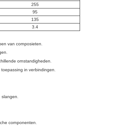
255
95
135
3.4
pen van composieten.
gen.
chillende omstandigheden.
 toepassing in verbindingen.
n slangen.
ische componenten.