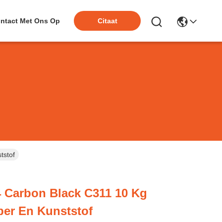
ntact Met Ons Op
Citaat
tstof
 Carbon Black C311 10 Kg
ber En Kunststof