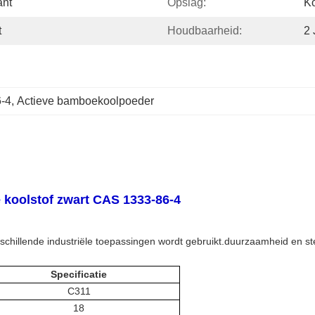
ant
Opslag:
Ko
t
Houdbaarheid:
2 
6-4
, 
Actieve bamboekoolpoeder
 koolstof zwart CAS 1333-86-4
schillende industriële toepassingen wordt gebruikt.duurzaamheid en st
Specificatie
C311
18