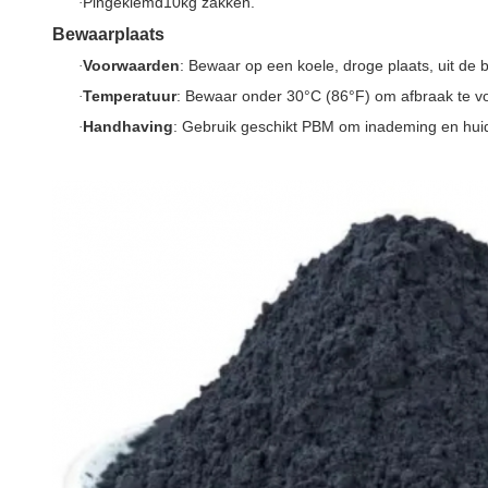
P
ingeklemd
10
kg zakken.
·
Bewaarplaats
Voorwaarden
: Bewaar op een koele, droge plaats, uit de b
·
Temperatuur
: Bewaar onder 30°C (86°F) om afbraak te 
·
Handhaving
: Gebruik geschikt PBM om inademing en huid
·