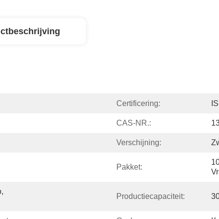
ctbeschrijving
Certificering:
I
CAS-NR.:
1
Verschijning:
Zw
10
Pakket:
V
 
Productiecapaciteit:
3