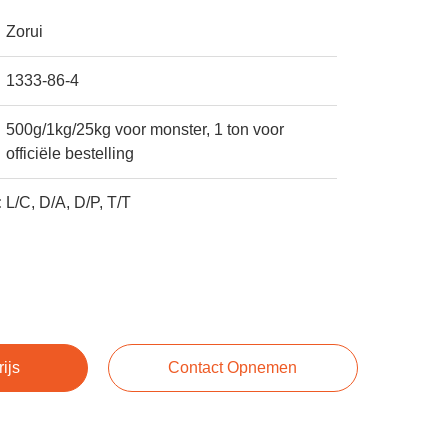
Zorui
1333-86-4
500g/1kg/25kg voor monster, 1 ton voor
officiële bestelling
:
L/C, D/A, D/P, T/T
rijs
Contact Opnemen